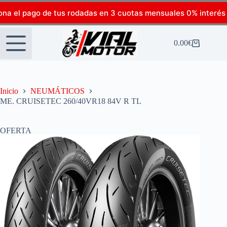
ona el pago de tus rodadas en 3 cuotas mensuales 0% interés
0.00
€
Inicio
NEUMÁTICOS
ME. CRUISETEC 260/40VR18 84V R TL
OFERTA