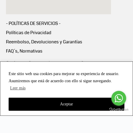
- POLÍTICAS DE SERVICIOS -
Políticas de Privacidad
Reembolso, Devoluciones y Garantías
FAQ´s, Normativas
Scalapay:
Compra ahora y paga en 3 cuotas
mensuales sin intereses
Este sitio web usa cookies para mejorar su experiencia de usuario.
Asumiremos que está de acuerdo con ello si sigue navegando.
Scalapay Política Privacidad
Leer más
Aceptar
Copyright © 2021 all rights reserved - Vialmotor