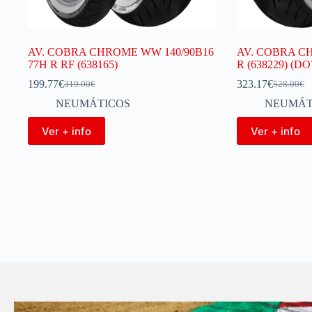
AV. COBRA CHROME WW 140/90B16
AV. COBRA CH
77H R RF (638165)
R (638229) (DO
199.77
€
323.17
€
319.00
€
528.00
€
NEUMÁTICOS
NEUMÁT
Ver + info
Ver + info