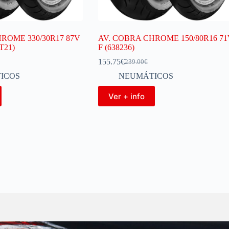
ROME 330/30R17 87V
AV. COBRA CHROME 150/80R16 71
T21)
F (638236)
155.75
€
239.00
€
ICOS
NEUMÁTICOS
Ver + info