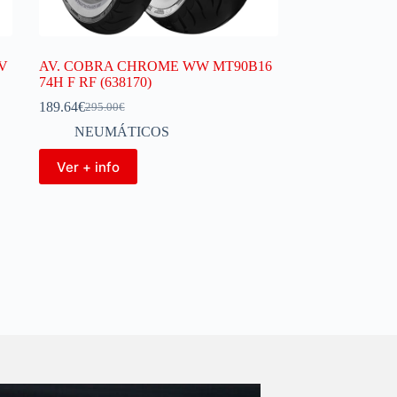
V
AV. COBRA CHROME WW MT90B16
74H F RF (638170)
189.64
€
295.00
€
NEUMÁTICOS
Ver + info