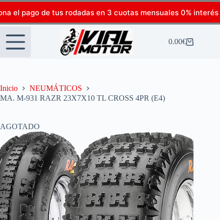
ona el pago de tus rodadas en 3 cuotas mensuales 0% interés
0.00
€
Inicio
NEUMÁTICOS
MA. M-931 RAZR 23X7X10 TL CROSS 4PR (E4)
AGOTADO