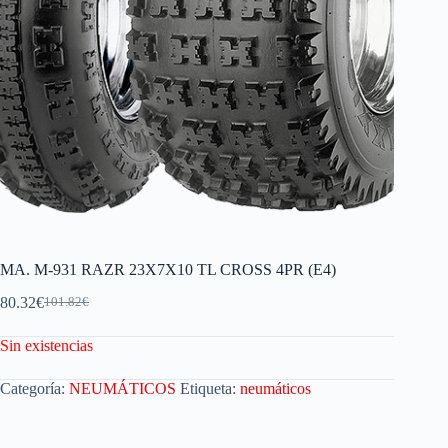
MA. M-931 RAZR 23X7X10 TL CROSS 4PR (E4)
80.32
€
101.82
€
Sin existencias
Categoría:
NEUMÁTICOS
Etiqueta:
neumáticos