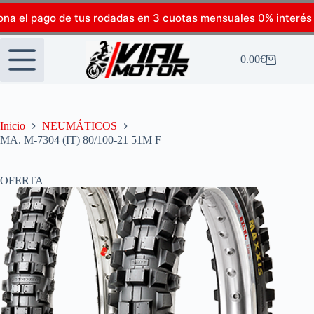
ona el pago de tus rodadas en 3 cuotas mensuales 0% interés
0.00
€
Inicio
NEUMÁTICOS
MA. M-7304 (IT) 80/100-21 51M F
OFERTA