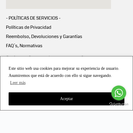
- POLÍTICAS DE SERVICIOS -
Políticas de Privacidad
Reembolso, Devoluciones y Garantías
FAQ´s, Normativas
Scalapay:
Compra ahora y paga en 3 cuotas
mensuales sin intereses
Este sitio web usa cookies para mejorar su experiencia de usuario.
Asumiremos que está de acuerdo con ello si sigue navegando.
Scalapay Política Privacidad
Leer más
Aceptar
Copyright © 2021 all rights reserved - Vialmotor