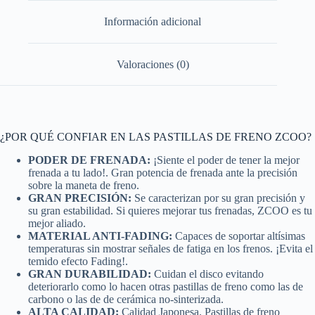
Información adicional
Valoraciones (0)
¿POR QUÉ CONFIAR EN LAS PASTILLAS DE FRENO ZCOO?
PODER DE FRENADA:
¡Siente el poder de tener la mejor
frenada a tu lado!. Gran potencia de frenada ante la precisión
sobre la maneta de freno.
GRAN PRECISIÓN:
Se caracterizan por su gran precisión y
su gran estabilidad. Si quieres mejorar tus frenadas, ZCOO es tu
mejor aliado.
MATERIAL ANTI-FADING:
Capaces de soportar altísimas
temperaturas sin mostrar señales de fatiga en los frenos. ¡Evita el
temido efecto Fading!.
GRAN DURABILIDAD:
Cuidan el disco evitando
deteriorarlo como lo hacen otras pastillas de freno como las de
carbono o las de de cerámica no-sinterizada.
ALTA CALIDAD:
Calidad Japonesa. Pastillas de freno