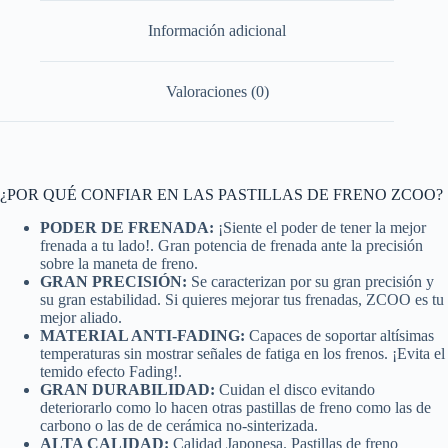
Información adicional
Valoraciones (0)
¿POR QUÉ CONFIAR EN LAS PASTILLAS DE FRENO ZCOO?
PODER DE FRENADA:
¡Siente el poder de tener la mejor
frenada a tu lado!. Gran potencia de frenada ante la precisión
sobre la maneta de freno.
GRAN PRECISIÓN:
Se caracterizan por su gran precisión y
su gran estabilidad. Si quieres mejorar tus frenadas, ZCOO es tu
mejor aliado.
MATERIAL ANTI-FADING:
Capaces de soportar altísimas
temperaturas sin mostrar señales de fatiga en los frenos. ¡Evita el
temido efecto Fading!.
GRAN DURABILIDAD:
Cuidan el disco evitando
deteriorarlo como lo hacen otras pastillas de freno como las de
carbono o las de de cerámica no-sinterizada.
ALTA CALIDAD:
Calidad Japonesa. Pastillas de freno