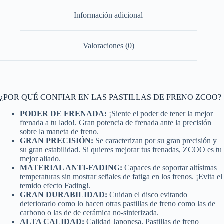
Información adicional
Valoraciones (0)
¿POR QUÉ CONFIAR EN LAS PASTILLAS DE FRENO ZCOO?
PODER DE FRENADA:
¡Siente el poder de tener la mejor
frenada a tu lado!. Gran potencia de frenada ante la precisión
sobre la maneta de freno.
GRAN PRECISIÓN:
Se caracterizan por su gran precisión y
su gran estabilidad. Si quieres mejorar tus frenadas, ZCOO es tu
mejor aliado.
MATERIAL ANTI-FADING:
Capaces de soportar altísimas
temperaturas sin mostrar señales de fatiga en los frenos. ¡Evita el
temido efecto Fading!.
GRAN DURABILIDAD:
Cuidan el disco evitando
deteriorarlo como lo hacen otras pastillas de freno como las de
carbono o las de de cerámica no-sinterizada.
ALTA CALIDAD:
Calidad Japonesa. Pastillas de freno