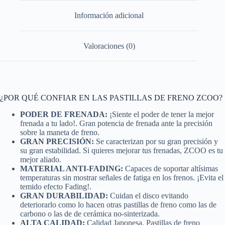
Información adicional
Valoraciones (0)
¿POR QUÉ CONFIAR EN LAS PASTILLAS DE FRENO ZCOO?
PODER DE FRENADA:
¡Siente el poder de tener la mejor
frenada a tu lado!. Gran potencia de frenada ante la precisión
sobre la maneta de freno.
GRAN PRECISIÓN:
Se caracterizan por su gran precisión y
su gran estabilidad. Si quieres mejorar tus frenadas, ZCOO es tu
mejor aliado.
MATERIAL ANTI-FADING:
Capaces de soportar altísimas
temperaturas sin mostrar señales de fatiga en los frenos. ¡Evita el
temido efecto Fading!.
GRAN DURABILIDAD:
Cuidan el disco evitando
deteriorarlo como lo hacen otras pastillas de freno como las de
carbono o las de de cerámica no-sinterizada.
ALTA CALIDAD:
Calidad Japonesa. Pastillas de freno