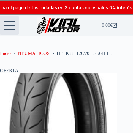
ona el pago de tus rodadas en 3 cuotas mensuales 0% interés
0.00
€
Inicio
NEUMÁTICOS
HE. K 81 120/70-15 56H TL
OFERTA