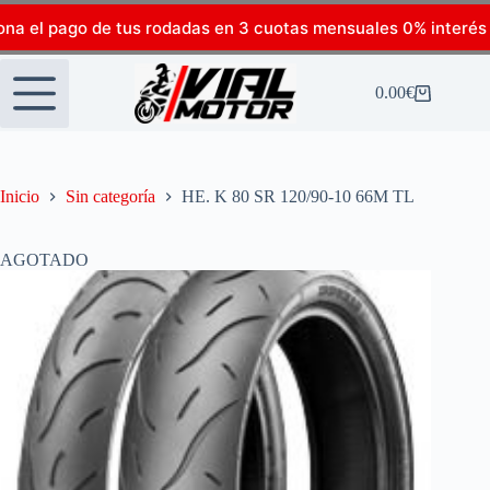
ona el pago de tus rodadas en 3 cuotas mensuales 0% interés
0.00
€
Inicio
Sin categoría
HE. K 80 SR 120/90-10 66M TL
AGOTADO