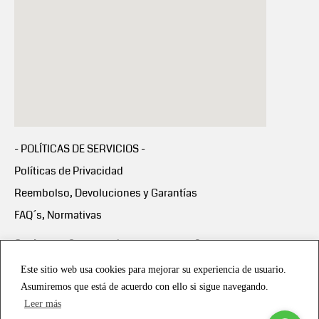
- POLÍTICAS DE SERVICIOS -
Políticas de Privacidad
Reembolso, Devoluciones y Garantías
FAQ´s, Normativas
Scalapay:
Compra ahora y paga en 3 cuotas
mensuales sin intereses
Este sitio web usa cookies para mejorar su experiencia de usuario.
Asumiremos que está de acuerdo con ello si sigue navegando.
Scalapay Política Privacidad
Leer más