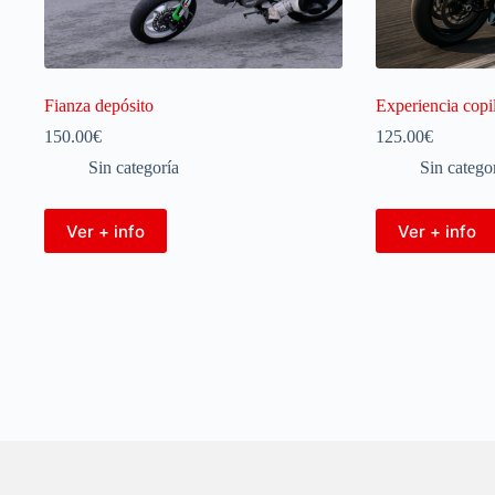
Fianza depósito
Experiencia copi
150.00
€
125.00
€
Sin categoría
Sin catego
Ver + info
Ver + info