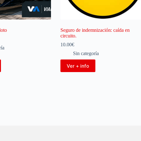
loto
Seguro de indemnización: caída en
circuito.
10.00
€
ría
Sin categoría
Ver + info