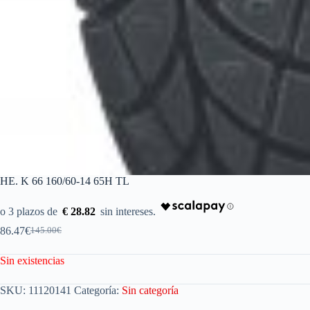
HE. K 66 160/60-14 65H TL
€ 28.82
86.47
€
145.00
€
Sin existencias
SKU:
11120141
Categoría:
Sin categoría