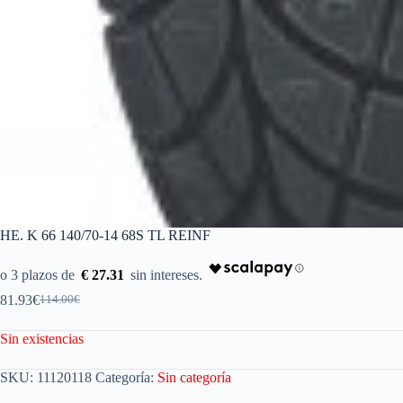
HE. K 66 140/70-14 68S TL REINF
€ 27.31
81.93
€
114.00
€
Sin existencias
SKU:
11120118
Categoría:
Sin categoría