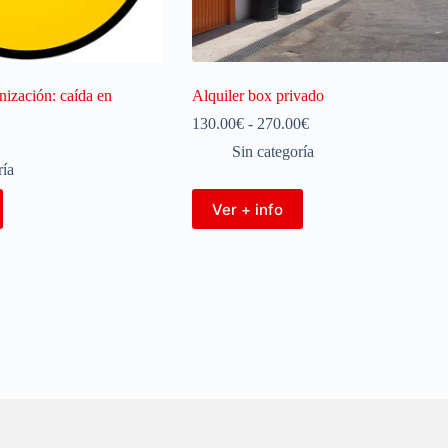
ización: caída en
Alquiler box privado
130.00
€
-
270.00
€
Sin categoría
ría
Ver + info