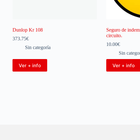
Dunlop Kr 108
Seguro de indemn
circuito.
373.75
€
10.00
€
Sin categoría
Sin catego
Ver + info
Ver + info