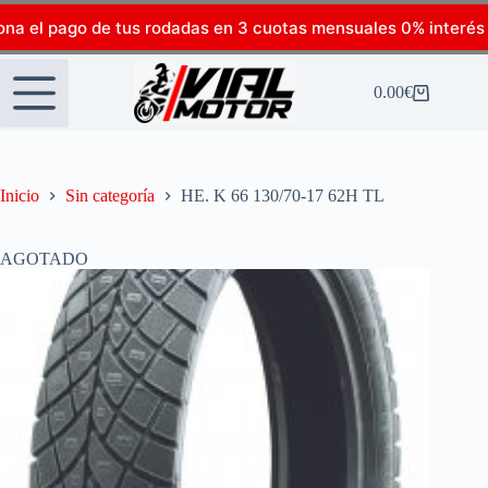
ona el pago de tus rodadas en 3 cuotas mensuales 0% interés
0.00
€
Inicio
Sin categoría
HE. K 66 130/70-17 62H TL
AGOTADO