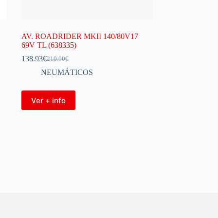
AV. ROADRIDER MKII 140/80V17
69V TL (638335)
138.93
€
210.00
€
NEUMÁTICOS
Ver + info