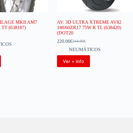
ILAGE MKII AM7
AV. 3D ULTRA XTREME AV82
R TT (638187)
180/60ZR17 75W R TL (638420)
(DOT20
220.06
€
344.00
€
ICOS
NEUMÁTICOS
Ver + info