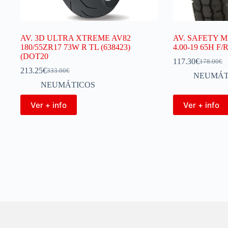
AV. 3D ULTRA XTREME AV82
AV. SAFETY M
180/55ZR17 73W R TL (638423)
4.00-19 65H F/
(DOT20
117.30
€
178.00
€
213.25
€
333.00
€
NEUMÁT
NEUMÁTICOS
Ver + info
Ver + info