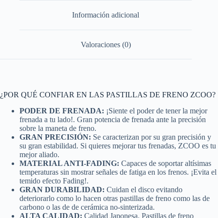
Información adicional
Valoraciones (0)
¿POR QUÉ CONFIAR EN LAS PASTILLAS DE FRENO ZCOO?
PODER DE FRENADA:
¡Siente el poder de tener la mejor
frenada a tu lado!. Gran potencia de frenada ante la precisión
sobre la maneta de freno.
GRAN PRECISIÓN:
Se caracterizan por su gran precisión y
su gran estabilidad. Si quieres mejorar tus frenadas, ZCOO es tu
mejor aliado.
MATERIAL ANTI-FADING:
Capaces de soportar altísimas
temperaturas sin mostrar señales de fatiga en los frenos. ¡Evita el
temido efecto Fading!.
GRAN DURABILIDAD:
Cuidan el disco evitando
deteriorarlo como lo hacen otras pastillas de freno como las de
carbono o las de de cerámica no-sinterizada.
ALTA CALIDAD:
Calidad Japonesa. Pastillas de freno