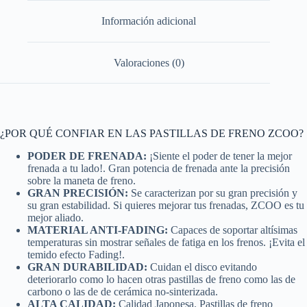
Información adicional
Valoraciones (0)
¿POR QUÉ CONFIAR EN LAS PASTILLAS DE FRENO ZCOO?
PODER DE FRENADA:
¡Siente el poder de tener la mejor
frenada a tu lado!. Gran potencia de frenada ante la precisión
sobre la maneta de freno.
GRAN PRECISIÓN:
Se caracterizan por su gran precisión y
su gran estabilidad. Si quieres mejorar tus frenadas, ZCOO es tu
mejor aliado.
MATERIAL ANTI-FADING:
Capaces de soportar altísimas
temperaturas sin mostrar señales de fatiga en los frenos. ¡Evita el
temido efecto Fading!.
GRAN DURABILIDAD:
Cuidan el disco evitando
deteriorarlo como lo hacen otras pastillas de freno como las de
carbono o las de de cerámica no-sinterizada.
ALTA CALIDAD:
Calidad Japonesa. Pastillas de freno