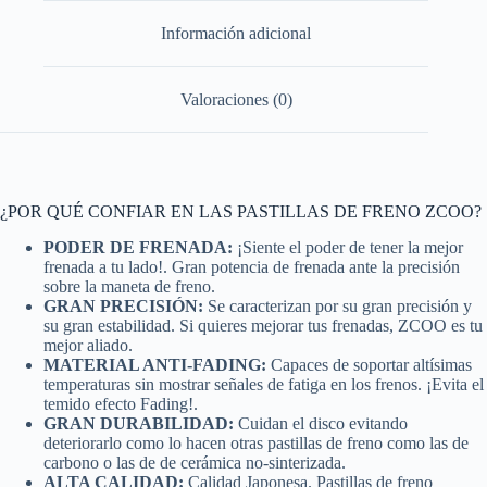
Información adicional
Valoraciones (0)
¿POR QUÉ CONFIAR EN LAS PASTILLAS DE FRENO ZCOO?
PODER DE FRENADA:
¡Siente el poder de tener la mejor
frenada a tu lado!. Gran potencia de frenada ante la precisión
sobre la maneta de freno.
GRAN PRECISIÓN:
Se caracterizan por su gran precisión y
su gran estabilidad. Si quieres mejorar tus frenadas, ZCOO es tu
mejor aliado.
MATERIAL ANTI-FADING:
Capaces de soportar altísimas
temperaturas sin mostrar señales de fatiga en los frenos. ¡Evita el
temido efecto Fading!.
GRAN DURABILIDAD:
Cuidan el disco evitando
deteriorarlo como lo hacen otras pastillas de freno como las de
carbono o las de de cerámica no-sinterizada.
ALTA CALIDAD:
Calidad Japonesa. Pastillas de freno