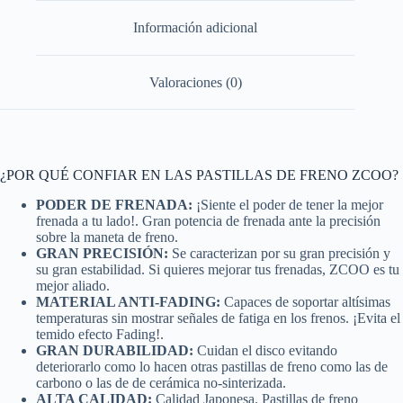
Información adicional
Valoraciones (0)
¿POR QUÉ CONFIAR EN LAS PASTILLAS DE FRENO ZCOO?
PODER DE FRENADA:
¡Siente el poder de tener la mejor
frenada a tu lado!. Gran potencia de frenada ante la precisión
sobre la maneta de freno.
GRAN PRECISIÓN:
Se caracterizan por su gran precisión y
su gran estabilidad. Si quieres mejorar tus frenadas, ZCOO es tu
mejor aliado.
MATERIAL ANTI-FADING:
Capaces de soportar altísimas
temperaturas sin mostrar señales de fatiga en los frenos. ¡Evita el
temido efecto Fading!.
GRAN DURABILIDAD:
Cuidan el disco evitando
deteriorarlo como lo hacen otras pastillas de freno como las de
carbono o las de de cerámica no-sinterizada.
ALTA CALIDAD:
Calidad Japonesa. Pastillas de freno