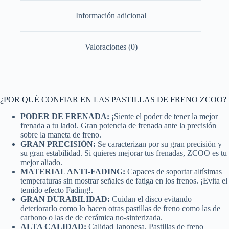
Información adicional
Valoraciones (0)
¿POR QUÉ CONFIAR EN LAS PASTILLAS DE FRENO ZCOO?
PODER DE FRENADA:
¡Siente el poder de tener la mejor
frenada a tu lado!. Gran potencia de frenada ante la precisión
sobre la maneta de freno.
GRAN PRECISIÓN:
Se caracterizan por su gran precisión y
su gran estabilidad. Si quieres mejorar tus frenadas, ZCOO es tu
mejor aliado.
MATERIAL ANTI-FADING:
Capaces de soportar altísimas
temperaturas sin mostrar señales de fatiga en los frenos. ¡Evita el
temido efecto Fading!.
GRAN DURABILIDAD:
Cuidan el disco evitando
deteriorarlo como lo hacen otras pastillas de freno como las de
carbono o las de de cerámica no-sinterizada.
ALTA CALIDAD:
Calidad Japonesa. Pastillas de freno