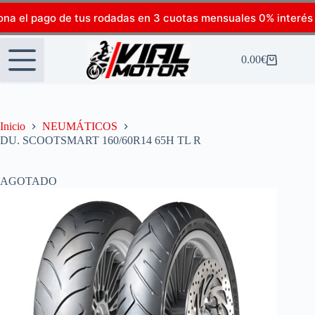
ona el pago de tus rodadas en 3 cuotas mensuales 0% interés
0.00
€
Inicio
NEUMÁTICOS
DU. SCOOTSMART 160/60R14 65H TL R
AGOTADO