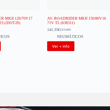
R MKII 120/70V17
AV. ROADRIDER MKII 150/80V16
21) (DOT20)
71V TL (638311)
141.35
€
215.00
€
ICOS
NEUMÁTICOS
Ver + info