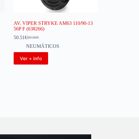
AV. VIPER STRYKE AM63 110/90-13
56P F (638266)
50.51
€
69.00
€
NEUMÁTICOS
Ver + info