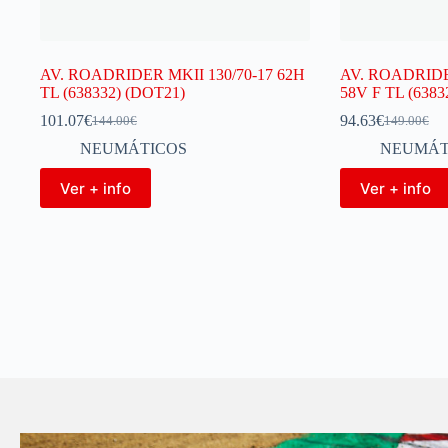
AV. ROADRIDER MKII 130/70-17 62H
AV. ROADRIDE
TL (638332) (DOT21)
58V F TL (6383
101.07
€
94.63
€
144.00
€
149.00
€
NEUMÁTICOS
NEUMÁT
Ver + info
Ver + info