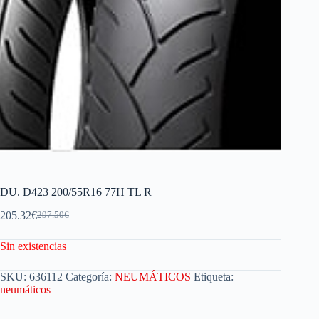
DU. D423 200/55R16 77H TL R
205.32
€
297.50
€
Sin existencias
SKU:
636112
Categoría:
NEUMÁTICOS
Etiqueta:
neumáticos