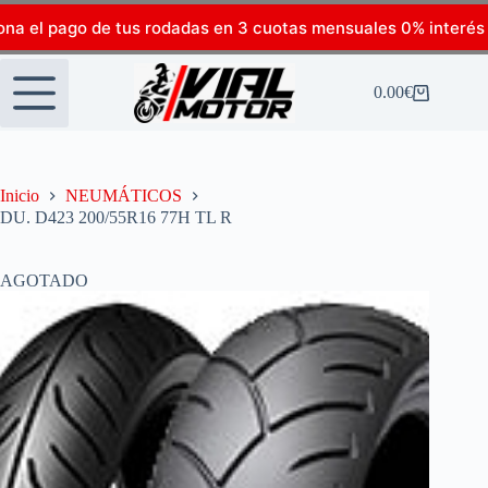
ona el pago de tus rodadas en 3 cuotas mensuales 0% interés
0.00
€
Inicio
NEUMÁTICOS
DU. D423 200/55R16 77H TL R
AGOTADO