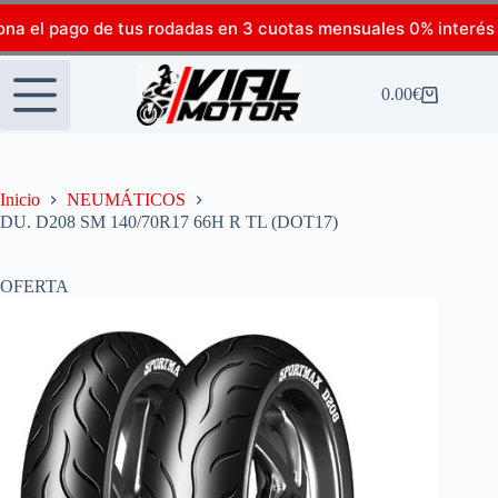
ona el pago de tus rodadas en 3 cuotas mensuales 0% interés
0.00
€
Inicio
NEUMÁTICOS
DU. D208 SM 140/70R17 66H R TL (DOT17)
OFERTA