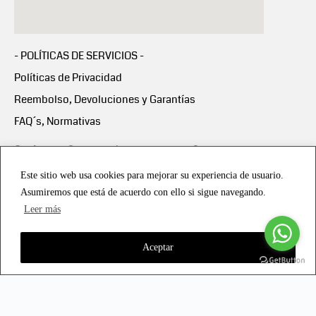
- POLÍTICAS DE SERVICIOS -
Políticas de Privacidad
Reembolso, Devoluciones y Garantías
FAQ´s, Normativas
Scalapay:
Compra ahora y paga en 3 cuotas
mensuales sin intereses
Este sitio web usa cookies para mejorar su experiencia de usuario.
Asumiremos que está de acuerdo con ello si sigue navegando.
Scalapay Política Privacidad
Leer más
Aceptar
Copyright © 2021 all rights reserved - Vialmotor