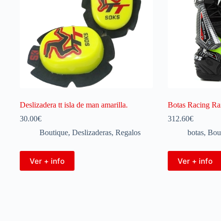
Deslizadera tt isla de man amarilla.
Botas Racing Ra
30.00
€
312.60
€
Boutique
,
Deslizaderas
,
Regalos
botas
,
Bou
Ver + info
Ver + info