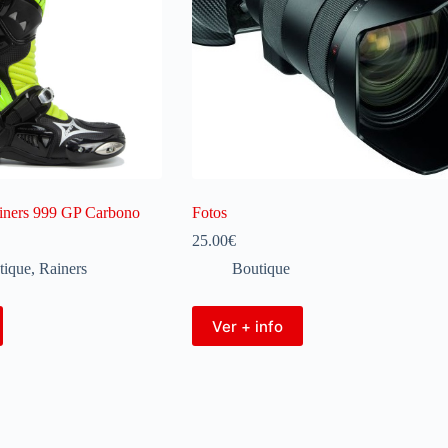
iners 999 GP Carbono
Fotos
25.00
€
tique
,
Rainers
Boutique
Ver + info