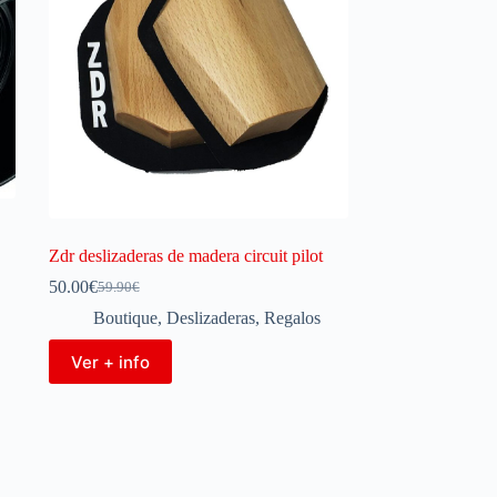
Zdr deslizaderas de madera circuit pilot
50.00
€
59.90
€
Boutique
,
Deslizaderas
,
Regalos
Ver + info