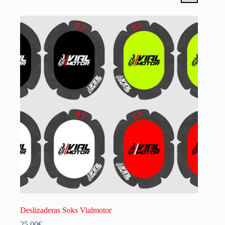
Deslizaderas Soks Vialmotor
25.00
€