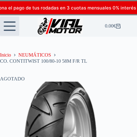
ona el pago de tus rodadas en 3 cuotas mensuales 0% interés
0.00
€
Inicio
NEUMÁTICOS
CO. CONTITWIST 100/80-10 58M F/R TL
AGOTADO