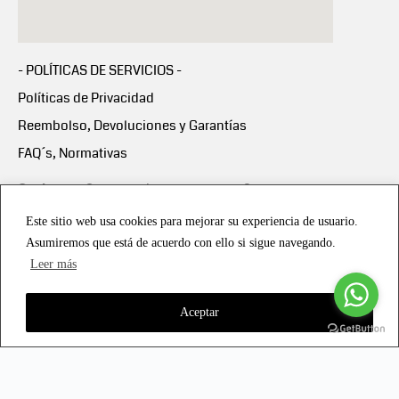
- POLÍTICAS DE SERVICIOS -
Políticas de Privacidad
Reembolso, Devoluciones y Garantías
FAQ´s, Normativas
Scalapay:
Compra ahora y paga en 3 cuotas
mensuales sin intereses
Este sitio web usa cookies para mejorar su experiencia de usuario.
Asumiremos que está de acuerdo con ello si sigue navegando.
Scalapay Política Privacidad
Leer más
Aceptar
Copyright © 2021 all rights reserved - Vialmotor