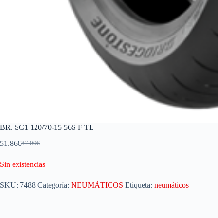
BR. SC1 120/70-15 56S F TL
51.86
€
87.00
€
Sin existencias
SKU:
7488
Categoría:
NEUMÁTICOS
Etiqueta:
neumáticos