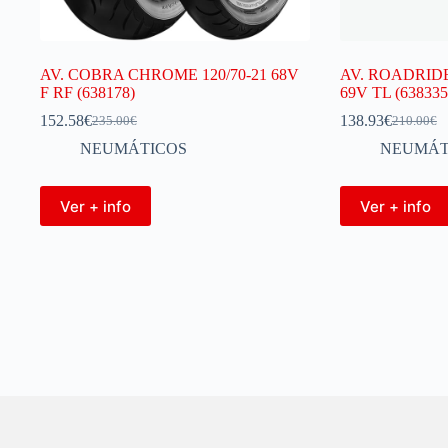
AV. COBRA CHROME 120/70-21 68V
AV. ROADRIDE
F RF (638178)
69V TL (638335
152.58
€
138.93
€
235.00
€
210.00
€
NEUMÁTICOS
NEUMÁT
Ver + info
Ver + info