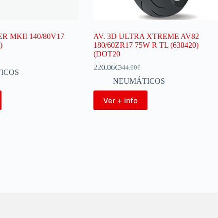
R MKII 140/80V17
AV. 3D ULTRA XTREME AV82
)
180/60ZR17 75W R TL (638420)
(DOT20
220.06
€
344.00
€
ICOS
NEUMÁTICOS
Ver + info