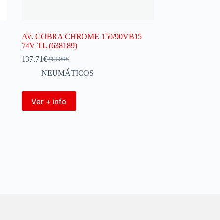
AV. COBRA CHROME 150/90VB15
74V TL (638189)
137.71
€
218.00
€
NEUMÁTICOS
Ver + info