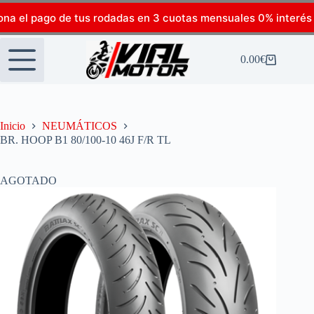
ona el pago de tus rodadas en 3 cuotas mensuales 0% interés
0.00
€
Inicio
NEUMÁTICOS
BR. HOOP B1 80/100-10 46J F/R TL
AGOTADO