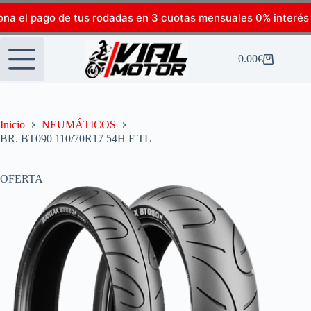
ona el pago de tus rodadas en 3 cuotas mensuales 0% interés
0.00
€
Inicio
NEUMÁTICOS
BR. BT090 110/70R17 54H F TL
OFERTA