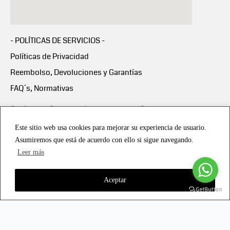
- POLÍTICAS DE SERVICIOS -
Políticas de Privacidad
Reembolso, Devoluciones y Garantías
FAQ´s, Normativas
Scalapay:
Compra ahora y paga en 3 cuotas
mensuales sin intereses
Este sitio web usa cookies para mejorar su experiencia de usuario.
Asumiremos que está de acuerdo con ello si sigue navegando.
Scalapay Política Privacidad
Leer más
Aceptar
Copyright © 2021 all rights reserved - Vialmotor