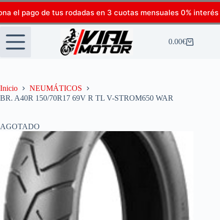
ona el pago de tus rodadas en 3 cuotas mensuales 0% interés
0.00
€
Inicio
NEUMÁTICOS
BR. A40R 150/70R17 69V R TL V-STROM650 WAR
AGOTADO