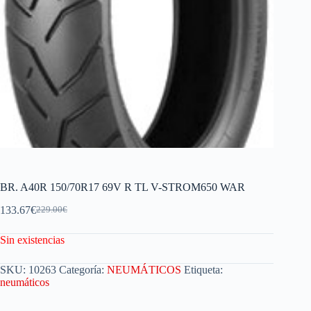
BR. A40R 150/70R17 69V R TL V-STROM650 WAR
133.67
€
229.00
€
Sin existencias
SKU:
10263
Categoría:
NEUMÁTICOS
Etiqueta:
neumáticos