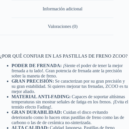
Información adicional
Valoraciones (0)
¿POR QUÉ CONFIAR EN LAS PASTILLAS DE FRENO ZCOO?
PODER DE FRENADA:
¡Siente el poder de tener la mejor
frenada a tu lado!. Gran potencia de frenada ante la precisión
sobre la maneta de freno.
GRAN PRECISIÓN:
Se caracterizan por su gran precisión y
su gran estabilidad. Si quieres mejorar tus frenadas, ZCOO es tu
mejor aliado.
MATERIAL ANTI-FADING:
Capaces de soportar altísimas
temperaturas sin mostrar señales de fatiga en los frenos. ¡Evita el
temido efecto Fading!.
GRAN DURABILIDAD:
Cuidan el disco evitando
deteriorarlo como lo hacen otras pastillas de freno como las de
carbono o las de de cerámica no-sinterizada.
ALTA CALIDAD:
Calidad Japonesa. Pastillas de freno