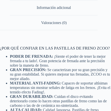
Información adicional
Valoraciones (0)
¿POR QUÉ CONFIAR EN LAS PASTILLAS DE FRENO ZCOO?
PODER DE FRENADA:
¡Siente el poder de tener la mejor
frenada a tu lado!. Gran potencia de frenada ante la precisión
sobre la maneta de freno.
GRAN PRECISIÓN:
Se caracterizan por su gran precisión y
su gran estabilidad. Si quieres mejorar tus frenadas, ZCOO es tu
mejor aliado.
MATERIAL ANTI-FADING:
Capaces de soportar altísimas
temperaturas sin mostrar señales de fatiga en los frenos. ¡Evita el
temido efecto Fading!.
GRAN DURABILIDAD:
Cuidan el disco evitando
deteriorarlo como lo hacen otras pastillas de freno como las de
carbono o las de de cerámica no-sinterizada.
ALTA CALIDAD:
Calidad Japonesa. Pastillas de freno