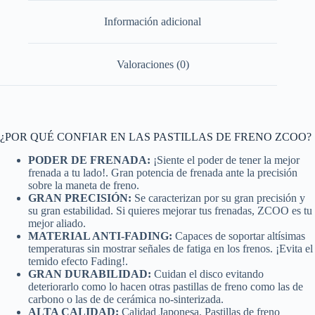
Información adicional
Valoraciones (0)
¿POR QUÉ CONFIAR EN LAS PASTILLAS DE FRENO ZCOO?
PODER DE FRENADA:
¡Siente el poder de tener la mejor
frenada a tu lado!. Gran potencia de frenada ante la precisión
sobre la maneta de freno.
GRAN PRECISIÓN:
Se caracterizan por su gran precisión y
su gran estabilidad. Si quieres mejorar tus frenadas, ZCOO es tu
mejor aliado.
MATERIAL ANTI-FADING:
Capaces de soportar altísimas
temperaturas sin mostrar señales de fatiga en los frenos. ¡Evita el
temido efecto Fading!.
GRAN DURABILIDAD:
Cuidan el disco evitando
deteriorarlo como lo hacen otras pastillas de freno como las de
carbono o las de de cerámica no-sinterizada.
ALTA CALIDAD:
Calidad Japonesa. Pastillas de freno