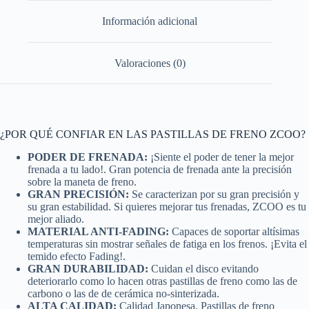
Información adicional
Valoraciones (0)
¿POR QUÉ CONFIAR EN LAS PASTILLAS DE FRENO ZCOO?
PODER DE FRENADA:
¡Siente el poder de tener la mejor
frenada a tu lado!. Gran potencia de frenada ante la precisión
sobre la maneta de freno.
GRAN PRECISIÓN:
Se caracterizan por su gran precisión y
su gran estabilidad. Si quieres mejorar tus frenadas, ZCOO es tu
mejor aliado.
MATERIAL ANTI-FADING:
Capaces de soportar altísimas
temperaturas sin mostrar señales de fatiga en los frenos. ¡Evita el
temido efecto Fading!.
GRAN DURABILIDAD:
Cuidan el disco evitando
deteriorarlo como lo hacen otras pastillas de freno como las de
carbono o las de de cerámica no-sinterizada.
ALTA CALIDAD:
Calidad Japonesa. Pastillas de freno