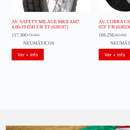
AV. SAFETY MILAGE MKII AM7
AV. COBRA C
4.00-19 65H F/R TT (638187)
65V F/R (63823
117.30
€
169.25
€
178.00
€
262.00
€
NEUMÁTICOS
NEUMÁT
Ver + info
Ver + info