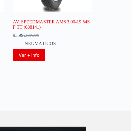
AV. SPEEDMASTER AM6 3.00-19 54S
F TT (638141)
93.99
€
139.00
€
NEUMÁTICOS
Ver + info