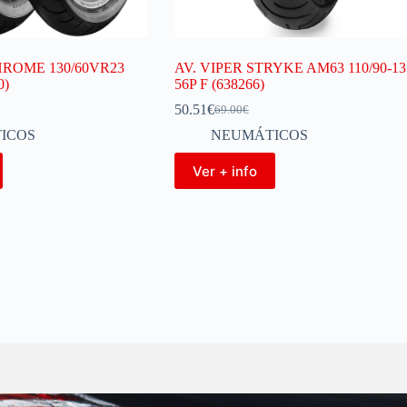
HROME 130/60VR23
AV. VIPER STRYKE AM63 110/90-13
0)
56P F (638266)
50.51
€
69.00
€
ICOS
NEUMÁTICOS
Ver + info