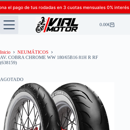
ona el pago de tus rodadas en 3 cuotas mensuales 0% interés
0.00
€
Inicio
NEUMÁTICOS
AV. COBRA CHROME WW 180/65B16 81H R RF
(638159)
AGOTADO