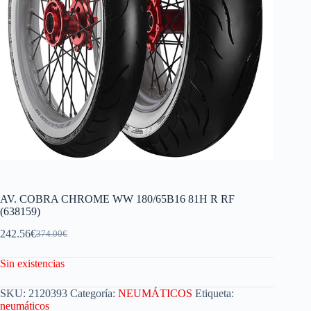
AV. COBRA CHROME WW 180/65B16 81H R RF
(638159)
242.56
€
374.00
€
Sin existencias
SKU:
2120393
Categoría:
NEUMÁTICOS
Etiqueta:
neumáticos