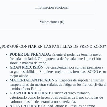
Información adicional
Valoraciones (0)
¿POR QUÉ CONFIAR EN LAS PASTILLAS DE FRENO ZCOO?
PODER DE FRENADA:
¡Siente el poder de tener la mejor
frenada a tu lado!. Gran potencia de frenada ante la precisión
sobre la maneta de freno.
GRAN PRECISIÓN:
Se caracterizan por su gran precisión y
su gran estabilidad. Si quieres mejorar tus frenadas, ZCOO es tu
mejor aliado.
MATERIAL ANTI-FADING:
Capaces de soportar altísimas
temperaturas sin mostrar señales de fatiga en los frenos. ¡Evita el
temido efecto Fading!.
GRAN DURABILIDAD:
Cuidan el disco evitando
deteriorarlo como lo hacen otras pastillas de freno como las de
carbono o las de de cerámica no-sinterizada.
ALTA CALIDAD:
Calidad Japonesa. Pastillas de freno