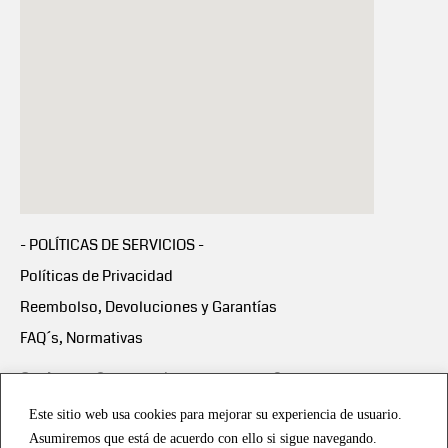
- POLÍTICAS DE SERVICIOS -
Políticas de Privacidad
Reembolso, Devoluciones y Garantías
FAQ´s, Normativas
Scalapay:
Compra ahora y paga en 3 cuotas
mensuales sin intereses
Este sitio web usa cookies para mejorar su experiencia de usuario.
Asumiremos que está de acuerdo con ello si sigue navegando.
Scalapay Política Privacidad