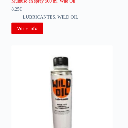
Multiuso en spray 500 ml. Wild Oil
8.25
€
LUBRICANTES
,
WILD OIL
Ver + info