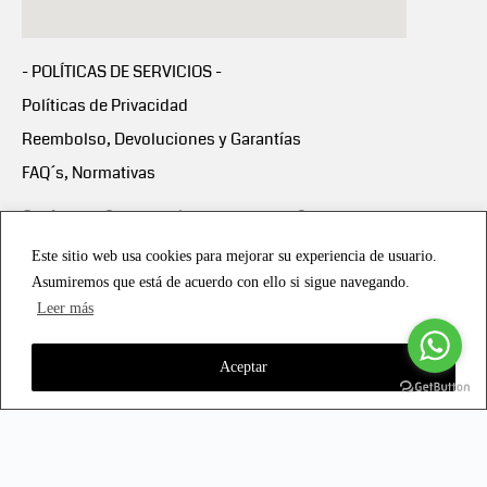
- POLÍTICAS DE SERVICIOS -
Políticas de Privacidad
Reembolso, Devoluciones y Garantías
FAQ´s, Normativas
Scalapay:
Compra ahora y paga en 3 cuotas
mensuales sin intereses
Este sitio web usa cookies para mejorar su experiencia de usuario.
Asumiremos que está de acuerdo con ello si sigue navegando.
Scalapay Política Privacidad
Leer más
Aceptar
Copyright © 2021 all rights reserved - Vialmotor