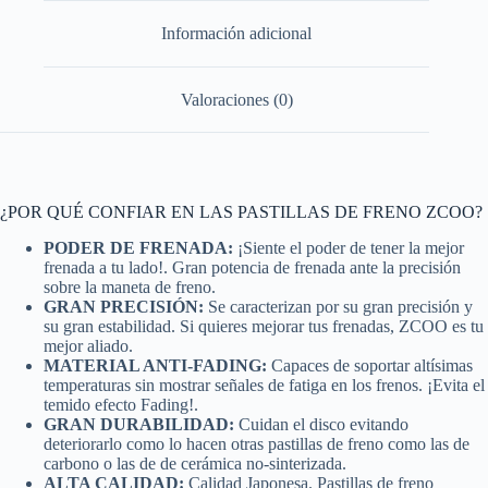
Información adicional
Valoraciones (0)
¿POR QUÉ CONFIAR EN LAS PASTILLAS DE FRENO ZCOO?
PODER DE FRENADA:
¡Siente el poder de tener la mejor
frenada a tu lado!. Gran potencia de frenada ante la precisión
sobre la maneta de freno.
GRAN PRECISIÓN:
Se caracterizan por su gran precisión y
su gran estabilidad. Si quieres mejorar tus frenadas, ZCOO es tu
mejor aliado.
MATERIAL ANTI-FADING:
Capaces de soportar altísimas
temperaturas sin mostrar señales de fatiga en los frenos. ¡Evita el
temido efecto Fading!.
GRAN DURABILIDAD:
Cuidan el disco evitando
deteriorarlo como lo hacen otras pastillas de freno como las de
carbono o las de de cerámica no-sinterizada.
ALTA CALIDAD:
Calidad Japonesa. Pastillas de freno