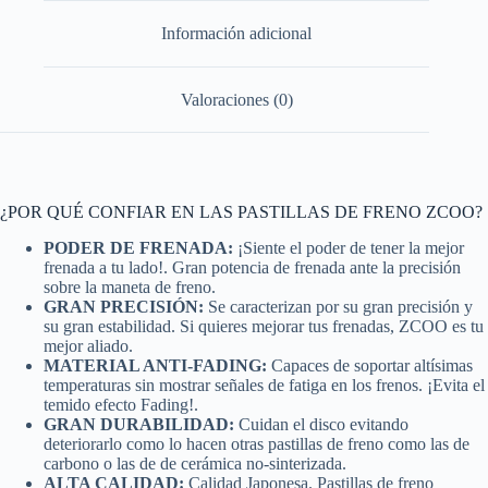
Información adicional
Valoraciones (0)
¿POR QUÉ CONFIAR EN LAS PASTILLAS DE FRENO ZCOO?
PODER DE FRENADA:
¡Siente el poder de tener la mejor
frenada a tu lado!. Gran potencia de frenada ante la precisión
sobre la maneta de freno.
GRAN PRECISIÓN:
Se caracterizan por su gran precisión y
su gran estabilidad. Si quieres mejorar tus frenadas, ZCOO es tu
mejor aliado.
MATERIAL ANTI-FADING:
Capaces de soportar altísimas
temperaturas sin mostrar señales de fatiga en los frenos. ¡Evita el
temido efecto Fading!.
GRAN DURABILIDAD:
Cuidan el disco evitando
deteriorarlo como lo hacen otras pastillas de freno como las de
carbono o las de de cerámica no-sinterizada.
ALTA CALIDAD:
Calidad Japonesa. Pastillas de freno