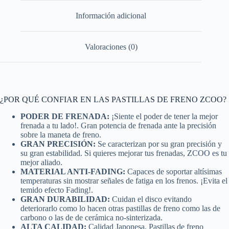
Información adicional
Valoraciones (0)
¿POR QUÉ CONFIAR EN LAS PASTILLAS DE FRENO ZCOO?
PODER DE FRENADA:
¡Siente el poder de tener la mejor
frenada a tu lado!. Gran potencia de frenada ante la precisión
sobre la maneta de freno.
GRAN PRECISIÓN:
Se caracterizan por su gran precisión y
su gran estabilidad. Si quieres mejorar tus frenadas, ZCOO es tu
mejor aliado.
MATERIAL ANTI-FADING:
Capaces de soportar altísimas
temperaturas sin mostrar señales de fatiga en los frenos. ¡Evita el
temido efecto Fading!.
GRAN DURABILIDAD:
Cuidan el disco evitando
deteriorarlo como lo hacen otras pastillas de freno como las de
carbono o las de de cerámica no-sinterizada.
ALTA CALIDAD:
Calidad Japonesa. Pastillas de freno