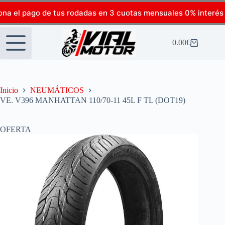
ona el pago de tus rodadas en 3 cuotas mensuales 0% interés
0.00
€
Inicio
NEUMÁTICOS
VE. V396 MANHATTAN 110/70-11 45L F TL (DOT19)
OFERTA