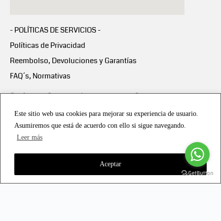
- POLÍTICAS DE SERVICIOS -
Políticas de Privacidad
Reembolso, Devoluciones y Garantías
FAQ´s, Normativas
Scalapay:
Compra ahora y paga en 3 cuotas
mensuales sin intereses
Este sitio web usa cookies para mejorar su experiencia de usuario.
Asumiremos que está de acuerdo con ello si sigue navegando.
Scalapay Política Privacidad
Leer más
Aceptar
Copyright © 2021 all rights reserved - Vialmotor