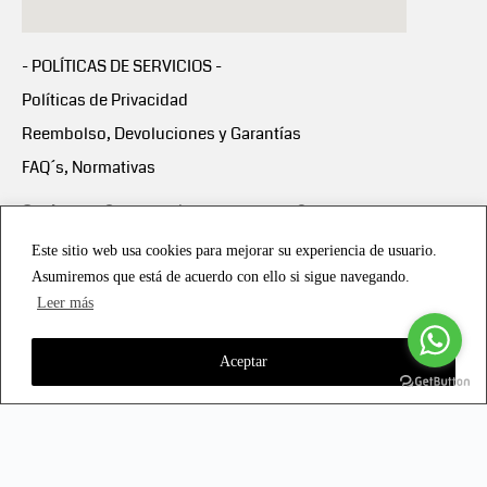
- POLÍTICAS DE SERVICIOS -
Políticas de Privacidad
Reembolso, Devoluciones y Garantías
FAQ´s, Normativas
Scalapay:
Compra ahora y paga en 3 cuotas
mensuales sin intereses
Este sitio web usa cookies para mejorar su experiencia de usuario.
Asumiremos que está de acuerdo con ello si sigue navegando.
Scalapay Política Privacidad
Leer más
Aceptar
Copyright © 2021 all rights reserved - Vialmotor