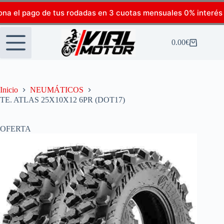
ona el pago de tus rodadas en 3 cuotas mensuales 0% interés
0.00
€
Inicio
NEUMÁTICOS
TE. ATLAS 25X10X12 6PR (DOT17)
OFERTA