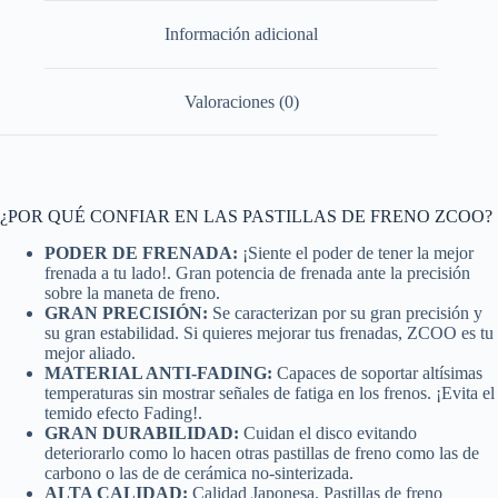
Información adicional
Valoraciones (0)
¿POR QUÉ CONFIAR EN LAS PASTILLAS DE FRENO ZCOO?
PODER DE FRENADA:
¡Siente el poder de tener la mejor
frenada a tu lado!. Gran potencia de frenada ante la precisión
sobre la maneta de freno.
GRAN PRECISIÓN:
Se caracterizan por su gran precisión y
su gran estabilidad. Si quieres mejorar tus frenadas, ZCOO es tu
mejor aliado.
MATERIAL ANTI-FADING:
Capaces de soportar altísimas
temperaturas sin mostrar señales de fatiga en los frenos. ¡Evita el
temido efecto Fading!.
GRAN DURABILIDAD:
Cuidan el disco evitando
deteriorarlo como lo hacen otras pastillas de freno como las de
carbono o las de de cerámica no-sinterizada.
ALTA CALIDAD:
Calidad Japonesa. Pastillas de freno