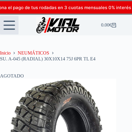
ona el pago de tus rodadas en 3 cuotas mensuales 0% interés
0.00
€
Inicio
NEUMÁTICOS
SU. A-045 (RADIAL) 30X10X14 75J 6PR TL E4
AGOTADO