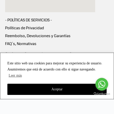
- POLÍTICAS DE SERVICIOS -
Políticas de Privacidad
Reembolso, Devoluciones y Garantías
FAQ´s, Normativas
Scalapay:
Compra ahora y paga en 3 cuotas
mensuales sin intereses
Este sitio web usa cookies para mejorar su experiencia de usuario.
Asumiremos que está de acuerdo con ello si sigue navegando.
Scalapay Política Privacidad
Leer más
Aceptar
Copyright © 2021 all rights reserved - Vialmotor