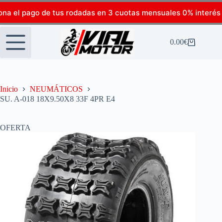
ona el pago de tus rodadas en 3 cuotas mensuales 0% interés
0.00
€
Inicio
NEUMÁTICOS
SU. A-018 18X9.50X8 33F 4PR E4
OFERTA