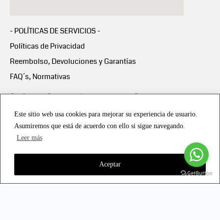
- POLÍTICAS DE SERVICIOS -
Políticas de Privacidad
Reembolso, Devoluciones y Garantías
FAQ´s, Normativas
Scalapay:
Compra ahora y paga en 3 cuotas
mensuales sin intereses
Este sitio web usa cookies para mejorar su experiencia de usuario.
Asumiremos que está de acuerdo con ello si sigue navegando.
Scalapay Política Privacidad
Leer más
Aceptar
Copyright © 2021 all rights reserved - Vialmotor